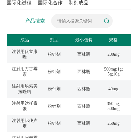
国际化进程
国际化合作
制剂成品
产品搜索
成品
剂型
最小包装
规格
注射用伏立康
Reg
粉针剂
西林瓶
200mg
EU
唑
注射用万古霉
500mg;1g;
Reg
粉针剂
西林瓶
5g;10g
素
注射用埃索美
Reg
粉针剂
西林瓶
40mg
EU
拉唑钠
注射用达托霉
350mg,
Reg
粉针剂
西林瓶
500mg
素
注射用比伐卢
Reg
粉针剂
西林瓶
250mg
EU
定
注射用阿奇霉