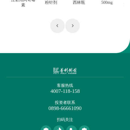
Reg
粉针剂
西林瓶
500mg
EU
素
客服热线
4007-118-158
投资者联系
0898-66661090
扫码关注