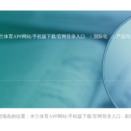
兰体育APP网站/手机版下载/官网登录入口
国际化
产品与
您现在的位置：
米兰体育APP网站/手机版下载/官网登录入口
-
新