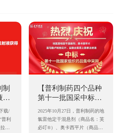
利制
【普利制药四个品种
液获
第十一批国采中标】
市许
地氯雷他定干混悬
下载/
2025年10月27日，普利制药的地
剂、奥卡西平片、富
“普利
氯雷他定干混悬剂（商品名：芙
马酸卢帕他定片、盐
阿拉伯
必叮®）、奥卡西平片（商品