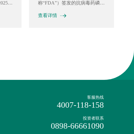
025年
称“FDA”）签发的抗病毒药磷酸
.
奥司他韦胶囊30mg、45...
查看详情
客服热线
4007-118-158
投资者联系
0898-66661090